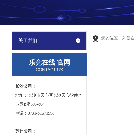
您的位置：
乐竞
关于我们
乐竞在线-官网
CONTACT US
长沙公司：
地址：长沙市天心区长沙天心软件产
业园B座803-804
电话：0731-81671998
苏州公司：