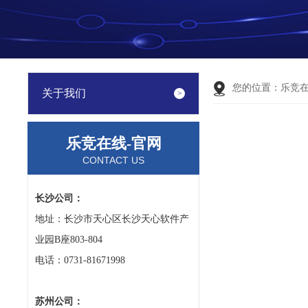
您的位置：
乐竞
关于我们
乐竞在线-官网
CONTACT US
长沙公司：
地址：长沙市天心区长沙天心软件产
业园B座803-804
电话：0731-81671998
苏州公司：