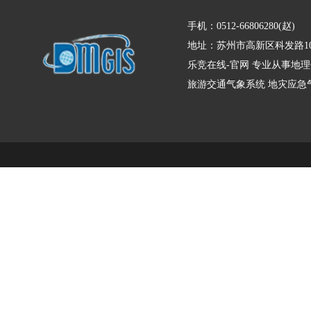
手机：0512-66806280(赵)
地址：苏州市高新区科发路10
乐竞在线-官网 专业从事地
旅游交通气象系统
地灾应急