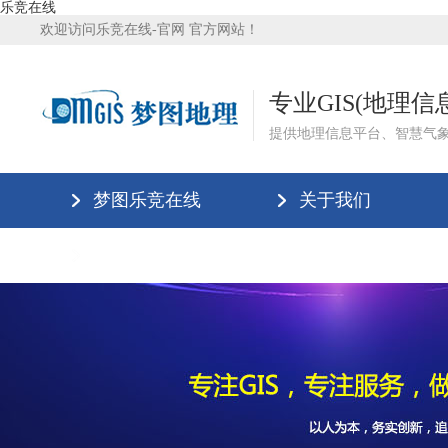
乐竞在线
欢迎访问乐竞在线-官网 官方网站！
专业GIS(地理
提供地理信息平台、智慧气
梦图乐竞在线
关于我们
乐竞在线-官网