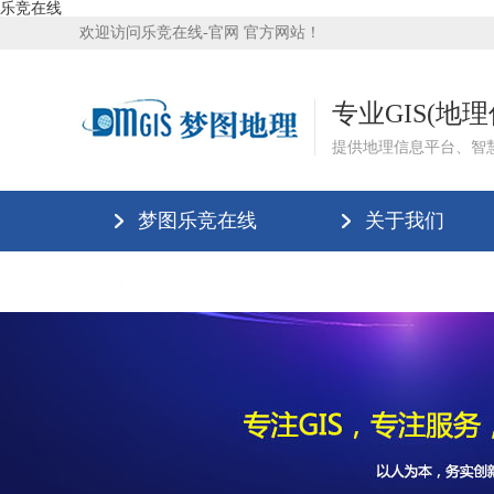
乐竞在线
欢迎访问乐竞在线-官网 官方网站！
专业GIS(地
提供地理信息平台、智
梦图乐竞在线
关于我们
乐竞在线-官网