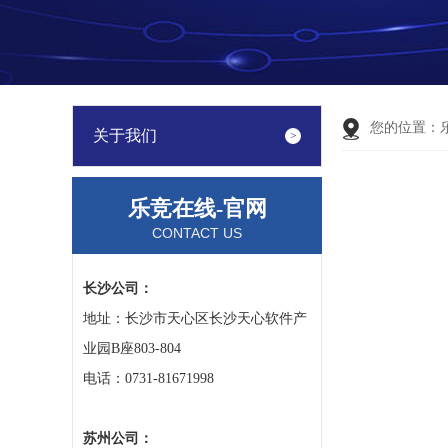
您的位置：
关于我们
乐竞在线-官网
CONTACT US
长沙公司：
地址：长沙市天心区长沙天心软件产
业园B座803-804
电话：0731-81671998
苏州公司：