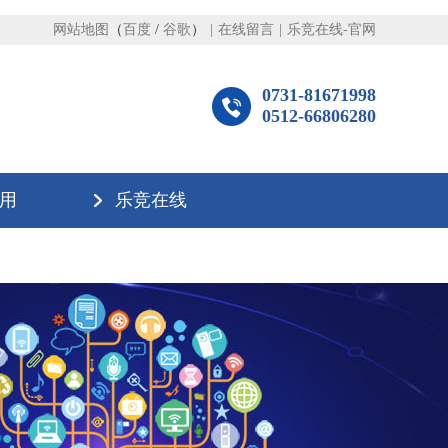
网站地图
（
百度
/
谷歌
）
|
在线留言
|
乐竞在线-官网
0731-81671998
0512-66806280
用
乐竞在线