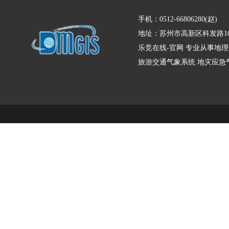
手机：0512-66806280(赵)
地址：苏州市高新区科发路10
乐竞在线-官网 专业从事地
旅游交通气象系统
地灾应急