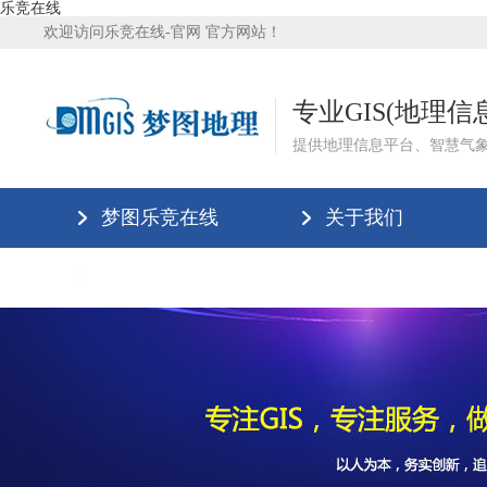
乐竞在线
欢迎访问乐竞在线-官网 官方网站！
专业GIS(地理
提供地理信息平台、智慧气
梦图乐竞在线
关于我们
乐竞在线-官网