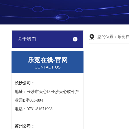
您的位置：
乐竞
关于我们
乐竞在线-官网
CONTACT US
长沙公司：
地址：长沙市天心区长沙天心软件产
业园B座803-804
电话：0731-81671998
苏州公司：