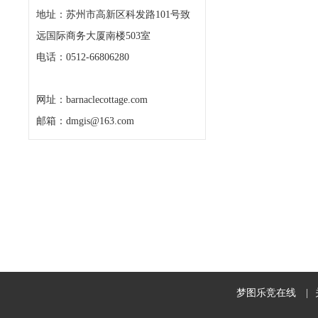
地址：苏州市高新区科发路101号致
远国际商务大厦南楼503室
电话：0512-66806280
网址：barnaclecottage.com
邮箱：dmgis@163.com
梦图乐竞在线
|