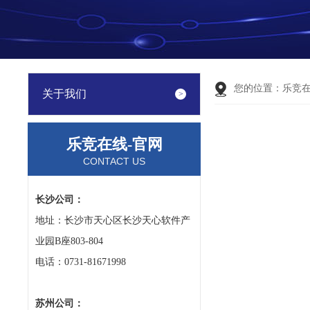
您的位置：
乐竞
关于我们
乐竞在线-官网
CONTACT US
长沙公司：
地址：长沙市天心区长沙天心软件产
业园B座803-804
电话：0731-81671998
苏州公司：