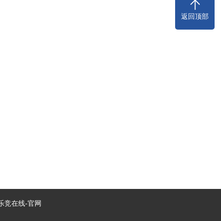
返回顶部
乐竞在线-官网