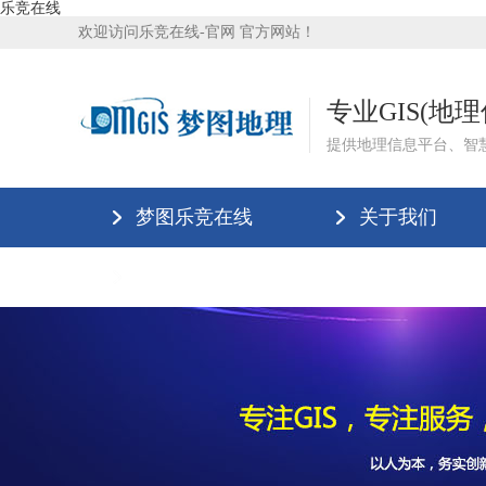
乐竞在线
欢迎访问乐竞在线-官网 官方网站！
专业GIS(地
提供地理信息平台、智
梦图乐竞在线
关于我们
乐竞在线-官网