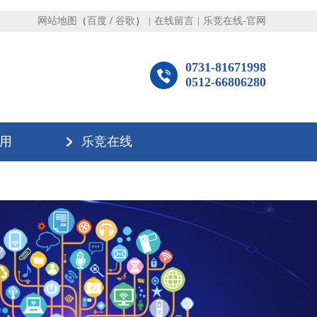
网站地图
（
百度
/
谷歌
）
|
在线留言
|
乐竞在线-官网
0731-81671998
0512-66806280
用
乐竞在线