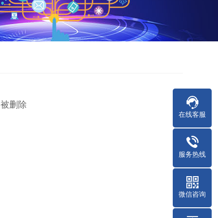
已被删除
在线客服
服务热线
微信咨询