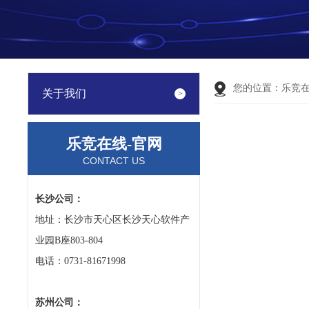
您的位置：
乐竞
关于我们
乐竞在线-官网
CONTACT US
长沙公司：
地址：长沙市天心区长沙天心软件产
业园B座803-804
电话：0731-81671998
苏州公司：