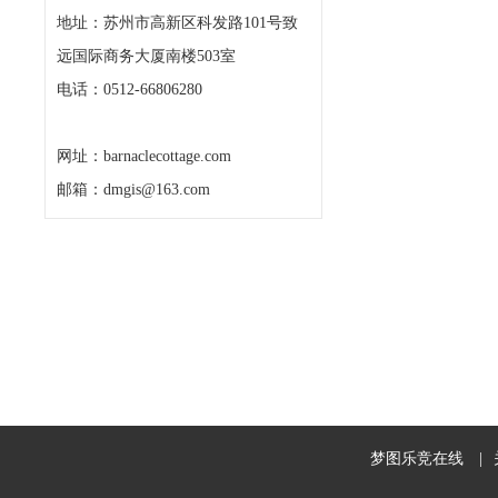
地址：苏州市高新区科发路101号致
远国际商务大厦南楼503室
电话：0512-66806280
网址：barnaclecottage.com
邮箱：dmgis@163.com
梦图乐竞在线
|