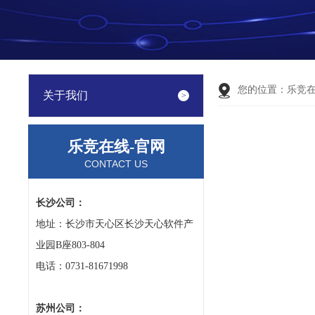
您的位置：
乐竞
关于我们
乐竞在线-官网
CONTACT US
长沙公司：
地址：长沙市天心区长沙天心软件产
业园B座803-804
电话：0731-81671998
苏州公司：