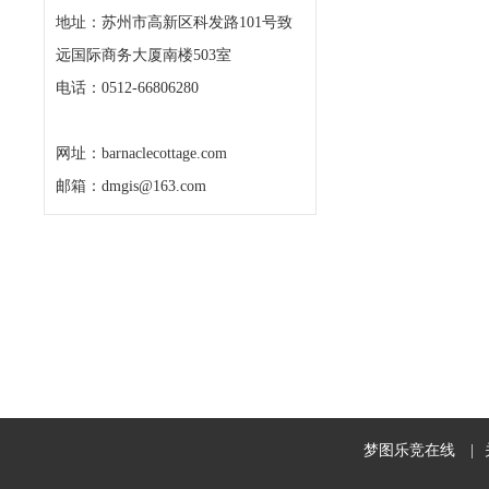
地址：苏州市高新区科发路101号致
远国际商务大厦南楼503室
电话：0512-66806280
网址：barnaclecottage.com
邮箱：dmgis@163.com
梦图乐竞在线
|