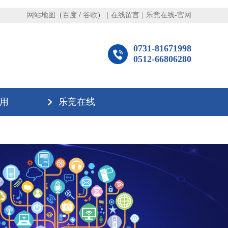
网站地图
（
百度
/
谷歌
）
|
在线留言
|
乐竞在线-官网
0731-81671998
0512-66806280
用
乐竞在线