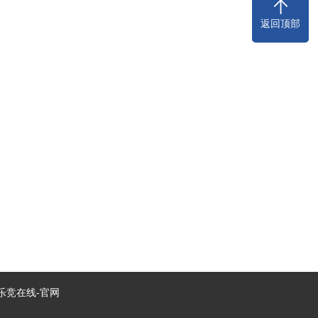
返回顶部
乐竞在线-官网