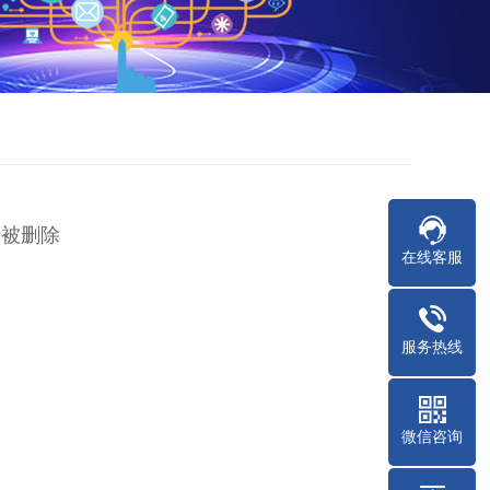
已被删除
在线客服
服务热线
微信咨询