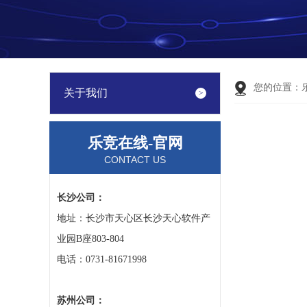
您的位置：
关于我们
乐竞在线-官网
CONTACT US
长沙公司：
地址：长沙市天心区长沙天心软件产
业园B座803-804
电话：0731-81671998
苏州公司：