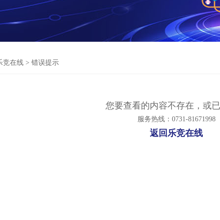
乐竞在线
> 错误提示
您要查看的内容不存在，或
服务热线：0731-81671998
返回乐竞在线