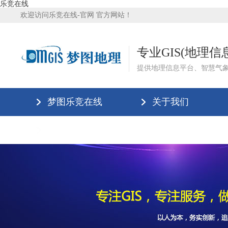
乐竞在线
欢迎访问乐竞在线-官网 官方网站！
专业GIS(地理
提供地理信息平台、智慧气
梦图乐竞在线
关于我们
乐竞在线-官网