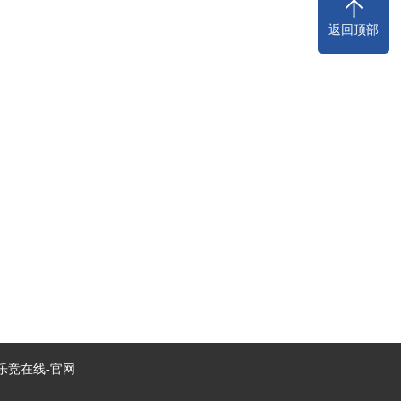
返回顶部
乐竞在线-官网