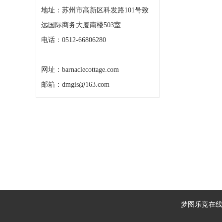
地址：苏州市高新区科发路101号致
远国际商务大厦南楼503室
电话：0512-66806280
网址：barnaclecottage.com
邮箱：dmgis@163.com
梦图乐竞在