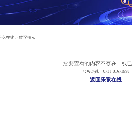
乐竞在线
> 错误提示
您要查看的内容不存在，或
服务热线：0731-81671998
返回乐竞在线