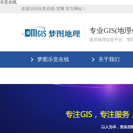
乐竞在线
欢迎访问乐竞在线-官网 官方网站！
专业GIS(地
提供地理信息平台、智
梦图乐竞在线
关于我们
乐竞在线-官网