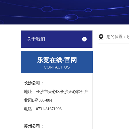
您的位置：
关于我们
乐竞在线-官网
CONTACT US
长沙公司：
地址：长沙市天心区长沙天心软件产
业园B座803-804
电话：0731-81671998
苏州公司：