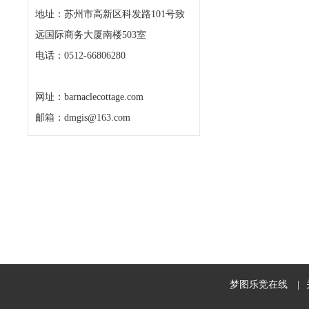
地址：苏州市高新区科发路101号致
远国际商务大厦南楼503室
电话：0512-66806280
网址：barnaclecottage.com
邮箱：dmgis@163.com
梦图乐竞在线
|