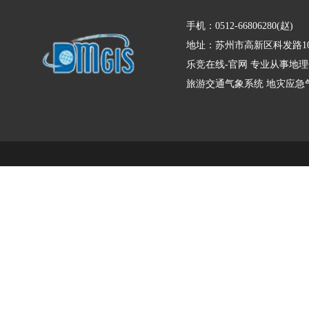
手机：0512-66806280(赵)
地址：苏州市高新区科发路10
乐竞在线-官网 专业从事地
旅游交通气象系统
地灾应急