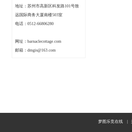
地址：苏州市高新区科发路101号致
远国际商务大厦南楼503室
电话：0512-66806280
网址：barnaclecottage.com
邮箱：dmgis@163.com
梦图乐竞在线
|